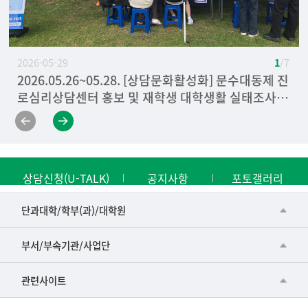
2026-05-29
1
/ 7
2026.05.26~05.28. [상담문화활성화] 문수대동제 진
2026.04.09. [마음건강 캠페인] 청년 마음건강을 위
2025.06.05. [자살예방캠페인]
2025.09.09. [비교과랜드]
2025. 09.25 [마음건강캠페인] 2025 마음약국
2025. 05.22 [마음건강캠페인] 4대 중독 캠페인
[마음건강 캠페인] 2023 마음약국
로심리상담센터 홍보 및 재학생 대학생활 실태조사 사
한 이동상담 캠페인
전 조사
상담신청(U-TALK)
공지사항
포토갤러리
■인문대학
단과대학/학부(과)/대학원
▷국어국문학부
공동기기센터
부서/부속기관/사업단
▷영어영문학과
공학교육혁신센터
건강가정지원센터
관련사이트
▷일본어·일본학과
과학영재교육원
교수협의회