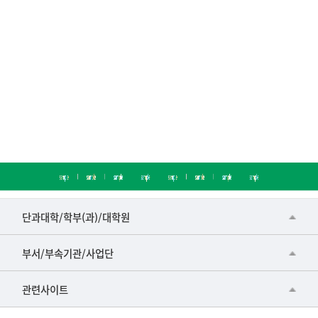
■인문대학
단과대학/학부(과)/대학원
▷국어국문학부
공동기기센터
부서/부속기관/사업단
▷영어영문학과
공학교육혁신센터
건강가정지원센터
관련사이트
▷일본어·일본학과
과학영재교육원
교수협의회