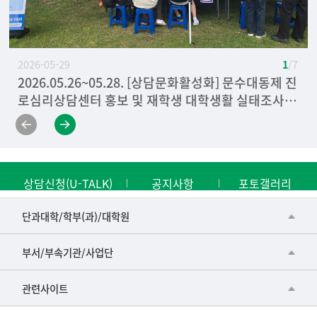
2026-05-29
1
/ 7
2026.05.26~05.28. [상담문화활성화] 문수대동제 진
2026.04.09. [마음건강 캠페인] 청년 마음건강을 위
2025.06.05. [자살예방캠페인]
2025.09.09. [비교과랜드]
2025. 09.25 [마음건강캠페인] 2025 마음약국
2025. 05.22 [마음건강캠페인] 4대 중독 캠페인
[마음건강 캠페인] 2023 마음약국
로심리상담센터 홍보 및 재학생 대학생활 실태조사 사
한 이동상담 캠페인
전 조사
상담신청(U-TALK)
공지사항
포토갤러리
■인문대학
단과대학/학부(과)/대학원
▷국어국문학부
공동기기센터
부서/부속기관/사업단
▷영어영문학과
공학교육혁신센터
건강가정지원센터
관련사이트
▷일본어·일본학과
과학영재교육원
교수협의회