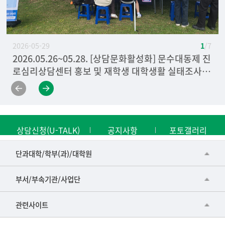
2026-05-29
1
/ 7
2026.05.26~05.28. [상담문화활성화] 문수대동제 진
2026.04.09. [마음건강 캠페인] 청년 마음건강을 위
2025.06.05. [자살예방캠페인]
2025.09.09. [비교과랜드]
2025. 09.25 [마음건강캠페인] 2025 마음약국
2025. 05.22 [마음건강캠페인] 4대 중독 캠페인
[마음건강 캠페인] 2023 마음약국
로심리상담센터 홍보 및 재학생 대학생활 실태조사 사
한 이동상담 캠페인
전 조사
상담신청(U-TALK)
공지사항
포토갤러리
■인문대학
단과대학/학부(과)/대학원
▷국어국문학부
공동기기센터
부서/부속기관/사업단
▷영어영문학과
공학교육혁신센터
건강가정지원센터
관련사이트
▷일본어·일본학과
과학영재교육원
교수협의회