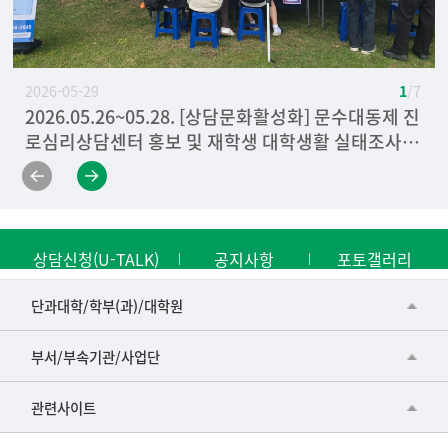
2026-05-29
1
/ 7
2026.05.26~05.28. [상담문화활성화] 문수대동제 진
2026.04.09. [마음건강 캠페인] 청년 마음건강을 위
2025.06.05. [자살예방캠페인]
2025.09.09. [비교과랜드]
2025. 09.25 [마음건강캠페인] 2025 마음약국
2025. 05.22 [마음건강캠페인] 4대 중독 캠페인
[마음건강 캠페인] 2023 마음약국
로심리상담센터 홍보 및 재학생 대학생활 실태조사 사
한 이동상담 캠페인
전 조사
상담신청(U-TALK)
공지사항
포토갤러리
■인문대학
단과대학/학부(과)/대학원
▷국어국문학부
공동기기센터
부서/부속기관/사업단
▷영어영문학과
공학교육혁신센터
건강가정지원센터
관련사이트
▷일본어·일본학과
과학영재교육원
교수협의회